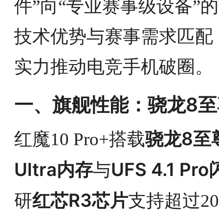
件”向“专业赛事级设备”
技术优势与赛事需求匹配
实力推动电竞手机破圈。
一、旗舰性能：骁龙8
骁龙8至
红魔10 Pro+搭载
Ultra内存
UFS 4.1 Pr
与
红芯R3芯片
研
支持超过2