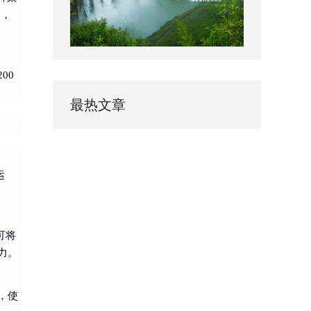
%，
00
最热文章
运
可将
力。
，使