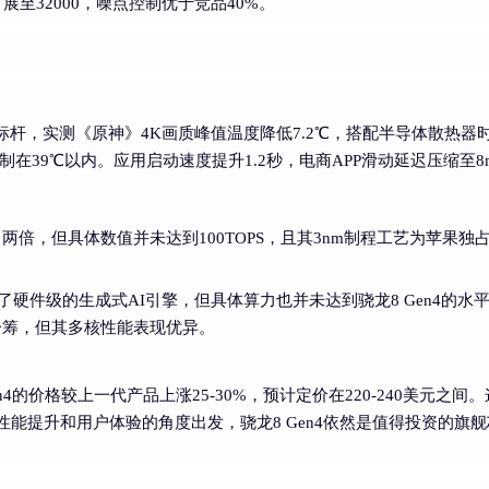
展至32000，噪点控制优于竞品40%。
性能标杆，实测《原神》4K画质峰值温度降低7.2℃，搭配半导体散热器
制在39℃以内。应用启动速度提升1.2秒，电商APP滑动延迟压缩至8
升了两倍，但具体数值并未达到100TOPS，且其3nm制程工艺为苹果独
建了硬件级的生成式AI引擎，但具体算力也并未达到骁龙8 Gen4的水
一筹，但其多核性能表现优异。
4的价格较上一代产品上涨25-30%，预计定价在220-240美元之间
能提升和用户体验的角度出发，骁龙8 Gen4依然是值得投资的旗舰