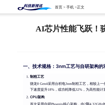
首页
>
手机
>正文
AI芯片性能飞跃！骁龙
一、技术规格：3nm工艺与自研架构的
制程工艺
骁龙8 Gen4采用台积电3nm制程工艺，相较
下速度提升18%，或功耗降低32%，为高性能
CPU架构
首次采用自研Phoenix核心架构，由2颗4.32GH