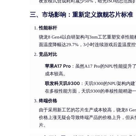
夜景模式合成耗时减少50%，暗光ISO动态范围扩
三、市场影响：重新定义旗舰芯片标准
性能标杆
骁龙8 Gen4以自研架构与3nm工艺重塑安卓
面温度降幅达29.7%，3小时连续游戏后盖温度控
竞品对比
苹果A17 Pro
：虽然A17 Pro的NPU性能提
成本较高。
联发科天玑9300
：天玑9300的NPU架构内
在多核性能方面，天玑9300的单核性能稍逊
终端价格
由于采用新工艺的芯片生产成本较高，骁龙8 Gen
价格上涨无疑会导致终端产品的价格上升，但从性
片。