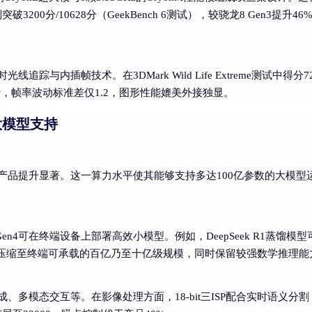
00分/10628分（GeekBench 6测试），较骁龙8 Gen3提升46
时光线追踪与内插帧技术。在3DMark Wild Life Extreme测试中得分72
运行，帧率波动标准差仅1.2，图形性能媲美外接独显。
大模型支持
较上一代产品提升显著。这一算力水平使其能够支持多达100亿参数的大模型
n4可在终端设备上部署高效小模型。例如，DeepSeek R1蒸馏模型
”压缩至终端可承载的百亿乃至十亿级规模，同时保留较强数学推理能
、多模态交互等。在影像处理方面，18-bit三ISP配合实时语义分割