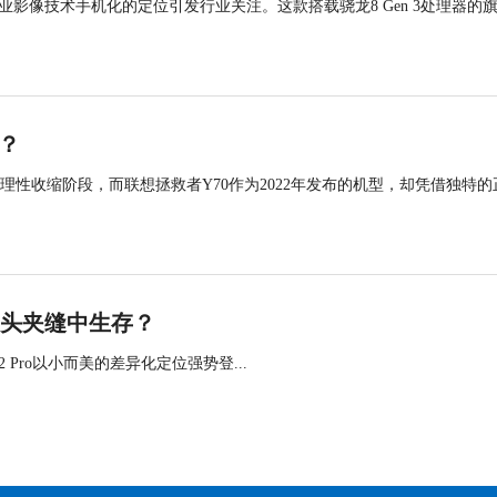
I以专业影像技术手机化的定位引发行业关注。这款搭载骁龙8 Gen 3处理器的
？
理性收缩阶段，而联想拯救者Y70作为2022年发布的机型，却凭借独特的
巨头夹缝中生存？
 Pro以小而美的差异化定位强势登...