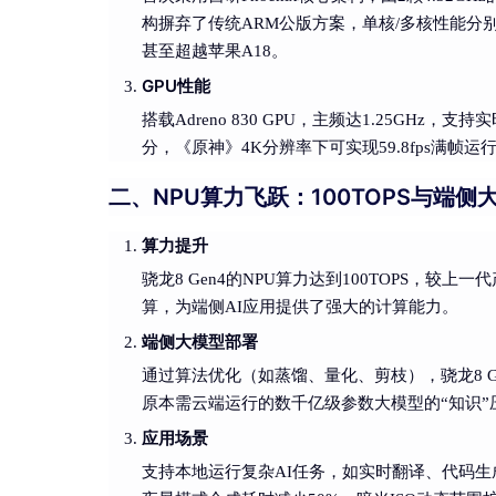
构摒弃了传统ARM公版方案，单核/多核性能分别突破32
甚至超越苹果A18。
GPU性能
搭载Adreno 830 GPU，主频达1.25GHz，支持实
分，《原神》4K分辨率下可实现59.8fps满帧
二、NPU算力飞跃：100TOPS与端侧
算力提升
骁龙8 Gen4的NPU算力达到100TOPS，
算，为端侧AI应用提供了强大的计算能力。
端侧大模型部署
通过算法优化（如蒸馏、量化、剪枝），骁龙8 Ge
原本需云端运行的数千亿级参数大模型的“知识
应用场景
支持本地运行复杂AI任务，如实时翻译、代码生成