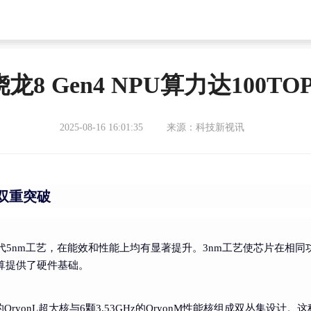
8 Gen4 NPU算力达100
2025-08-16 16:01:35
来源：科技新视讯
双重突破
上一代5nm工艺，在能效和性能上均有显著提升。3nm工艺使芯片在相同
计算提供了硬件基础。
z的OryonL超大核与6颗3.53GHz的OryonM性能核组成双丛集设计。