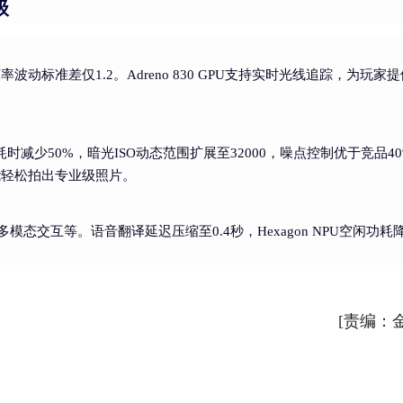
级
率波动标准差仅1.2。Adreno 830 GPU支持实时光线追踪，为玩家
成耗时减少50%，暗光ISO动态范围扩展至32000，噪点控制优于竞品4
能轻松拍出专业级照片。
态交互等。语音翻译延迟压缩至0.4秒，Hexagon NPU空闲功耗
[责编：